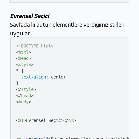
Evrensel Seçici
Sayfada ki bütün elementlere verdiğimiz stilleri
uygular.
<!DOCTYPE 
html
>
<
html
>
<
head
>
<
style
>
* {

text-align
: center;

</
style
>
</
head
>
<
body
>
<
h1
>
Evrensel Seçici
</
h1
>