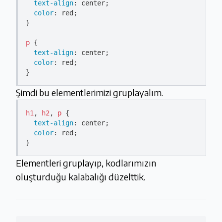
text-align
: center;

color
: red;

}

p
 {

text-align
: center;

color
: red;

Şimdi bu elementlerimizi gruplayalım.
h1
, 
h2
, 
p
 {

text-align
: center;

color
: red;

Elementleri gruplayıp, kodlarımızın
oluşturduğu kalabalığı düzelttik.