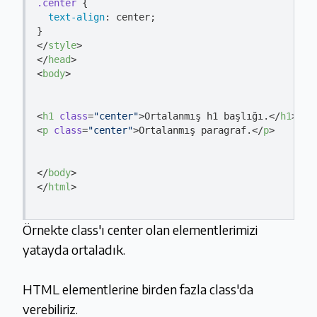
.center
 {

text-align
: center;

</
style
>
</
head
>
<
body
>
<
h1
class
=
"center"
>
Ortalanmış h1 başlığı.
</
h1
>
<
p
class
=
"center"
>
Ortalanmış paragraf.
</
p
>
</
body
>
</
html
>
Örnekte class'ı center olan elementlerimizi
yatayda ortaladık.
HTML elementlerine birden fazla class'da
verebiliriz.