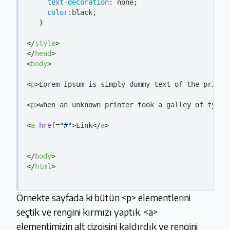
text-decoration
: none;

color
:black;

   }

</
style
>
</
head
>
<
body
>
<
p
>
Lorem Ipsum is simply dummy text of the printi
<
p
>
when an unknown printer took a galley of type 
<
a
href
=
"#"
>
Link
</
a
>
</
body
>
</
html
>
Örnekte sayfada ki bütün <p> elementlerini
seçtik ve rengini kırmızı yaptık. <a>
elementimizin alt çizgisini kaldırdık ve rengini