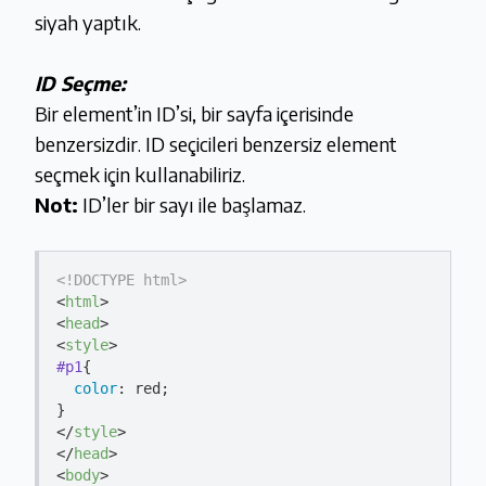
siyah yaptık.
ID Seçme:
Bir element’in ID’si, bir sayfa içerisinde
benzersizdir. ID seçicileri benzersiz element
seçmek için kullanabiliriz.
Not:
ID’ler bir sayı ile başlamaz.
<!DOCTYPE 
html
>
<
html
>
<
head
>
<
style
>
#p1
{

color
: red;

</
style
>
</
head
>
<
body
>