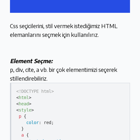
Css seçicilerini, stil vermek istediğimiz HTML
elemanlarını seçmek için kullanılırız.
Element Seçme:
p, div, cite, a vb. bir çok elementimizi seçerek
stillendirebiliriz.
<!DOCTYPE 
html
>
<
html
>
<
head
>
<
style
>
p
 {

color
: red;                  

  } 

a
 {
