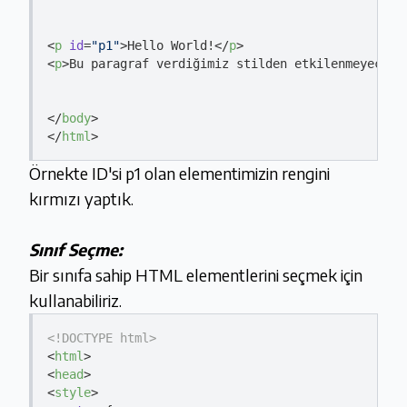
<
p
id
=
"p1"
>
Hello World!
</
p
>
<
p
>
Bu paragraf verdiğimiz stilden etkilenmeyecek.
</
body
>
</
html
>
Örnekte ID'si p1 olan elementimizin rengini
kırmızı yaptık.
Sınıf Seçme:
Bir sınıfa sahip HTML elementlerini seçmek için
kullanabiliriz.
<!DOCTYPE 
html
>
<
html
>
<
head
>
<
style
>