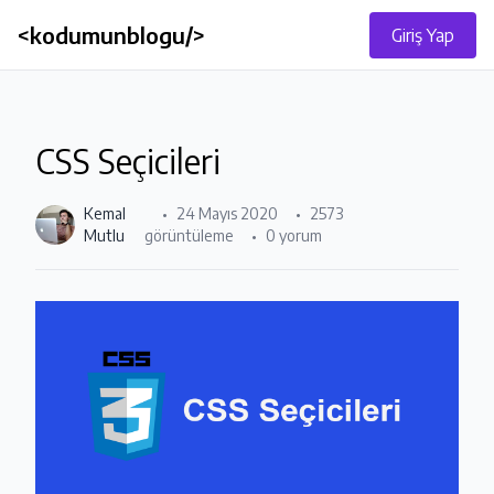
<kodumunblogu/>
Giriş Yap
CSS Seçicileri
Kemal
24 Mayıs 2020
2573
Mutlu
görüntüleme
0 yorum