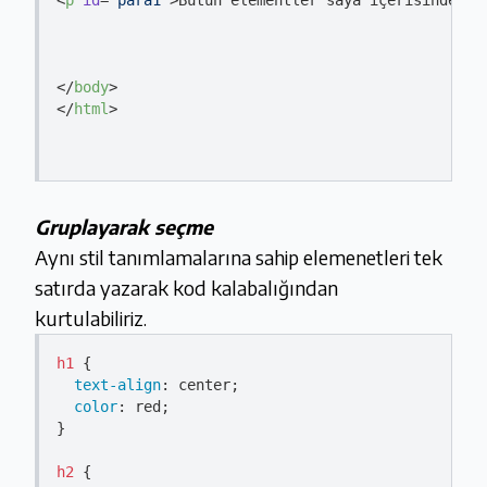
<
p
id
=
"para1"
>
Bütün elementler saya içerisinde or
</
body
>
</
html
>
Gruplayarak seçme
Aynı stil tanımlamalarına sahip elemenetleri tek
satırda yazarak kod kalabalığından
kurtulabiliriz.
h1
 {

text-align
: center;

color
: red;

}

h2
 {
