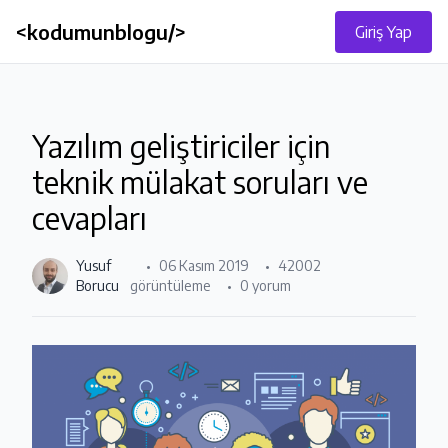
<kodumunblogu/>
Giriş Yap
Yazılım geliştiriciler için
teknik mülakat soruları ve
cevapları
Yusuf
06 Kasım 2019
42002
Borucu
görüntüleme
0 yorum