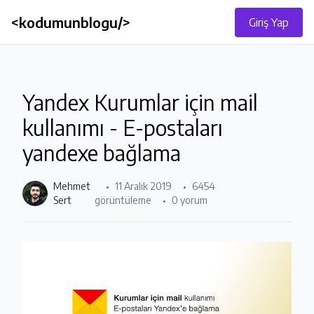
<kodumunblogu/>
Giriş Yap
Yandex Kurumlar için mail
kullanımı - E-postaları
yandexe bağlama
Mehmet
11 Aralık 2019
6454
Sert
görüntüleme
0 yorum