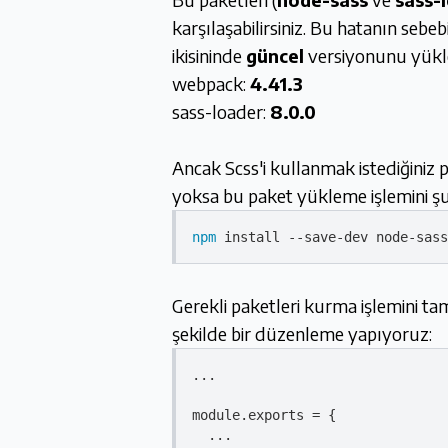
karşılaşabilirsiniz. Bu hatanın sebeb
ikisininde
güncel
versiyonunu yükle
webpack:
4.41.3
sass-loader:
8.0.0
Ancak Scss'i kullanmak istediğiniz
yoksa bu paket yükleme işlemini şu
npm
 install --save-dev node-sass
Gerekli paketleri kurma işlemini t
şekilde bir düzenleme yapıyoruz:
...

module
.
exports
 = {

  ...
