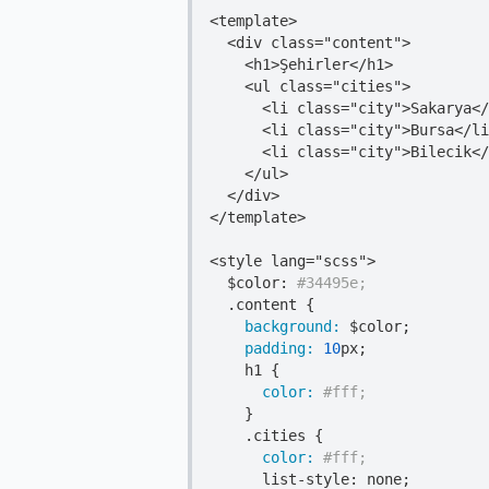
<template>
<div class="content">
<h1>
Şehirler
</h1>
<ul class="cities">
<li class="city">
Sakarya
</
<li class="city">
Bursa
</li
<li class="city">
Bilecik
</
</ul>
</div>
</template>
<style lang="scss">
  $color: 
#34495e;
  .
content 
    background:
    padding:
10
px;

h1 
      color:
#fff;
    }

    .
cities 
      color:
#fff;
      list-style: none;
