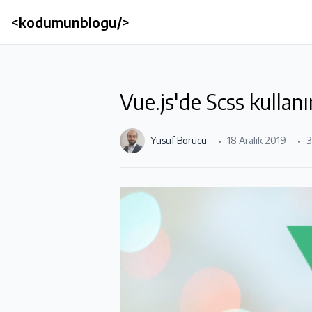
<kodumunblogu/>
Vue.js'de Scss kullan
Yusuf Borucu
18 Aralık 2019
3