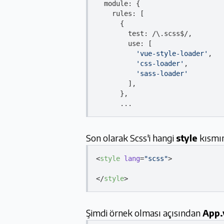
  module: {

    rules: [

      {

        test: 
/\.scss$/
,

        use: [

'vue-style-loader'
,

'css-loader'
,

'sass-loader'
        ],

      },   

Son olarak Scss'i hangi
style
kısmın
<
style
lang
=
"scss"
>
</
style
>
Şimdi örnek olması açısından
App.