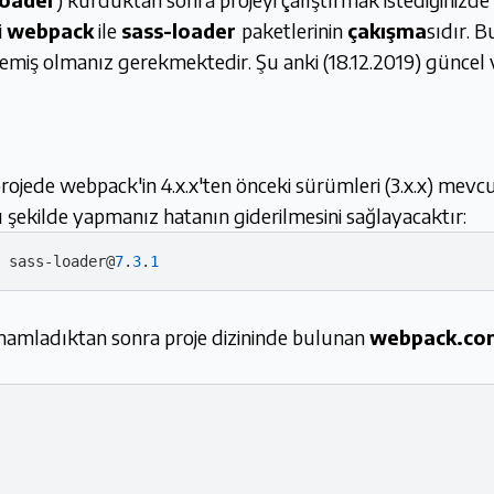
i
webpack
ile
sass-loader
paketlerinin
çakışma
sıdır. 
miş olmanız gerekmektedir. Şu anki (18.12.2019) güncel v
 projede webpack'in 4.x.x'ten önceki sürümleri (3.x.x) me
 şekilde yapmanız hatanın giderilmesini sağlayacaktır:
 sass-loader@
7
.
3
.
1
amamladıktan sonra proje dizininde bulunan
webpack.con