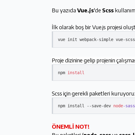
Bu yazıda
Vue.js
'de
Scss
kullanım
İlk olarak boş bir Vue.js projesi olu
vue init webpack-
simple
Proje dizinine gelip projenin çalışma
npm 
install
Scss için gerekli paketleri kuruyoru
npm install --save-dev 
node
-sass
ÖNEMLİ NOT!
Bu paketleri (
node-sass
ve
sass-