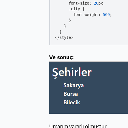
      font-size: 
20
px;

      .
city 
{

        font-weight: 
500
;

      }

    }

</style>
Ve sonuç:
Umarım yararlı olmuştur.