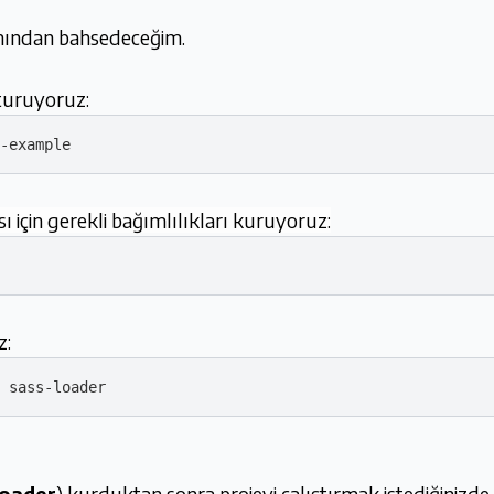
ından bahsedeceğim.
şturuyoruz:
sı için gerekli bağımlılıkları kuruyoruz:
z:
loader
) kurduktan sonra projeyi çalıştırmak istediğinizde 