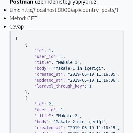
Postman
üzerinden isteği yapıyoruz;
Link:
http://localhost:8000/api/country_posts/1
Metod: GET
Cevap:
[

    {

"id"
: 
1
,

"user_id"
: 
1
,

"title"
: 
"Makale-1"
,

"body"
: 
"Makale-1'in içeriği"
,

"created_at"
: 
"2019-06-19 11:16:05"
,

"updated_at"
: 
"2019-06-19 11:16:06"
,

"laravel_through_key"
: 
1
    },

    {

"id"
: 
2
,

"user_id"
: 
1
,

"title"
: 
"Makale-2"
,

"body"
: 
"Makale-2'nin içeriği"
,

"created_at"
: 
"2019-06-19 11:16:19"
,
