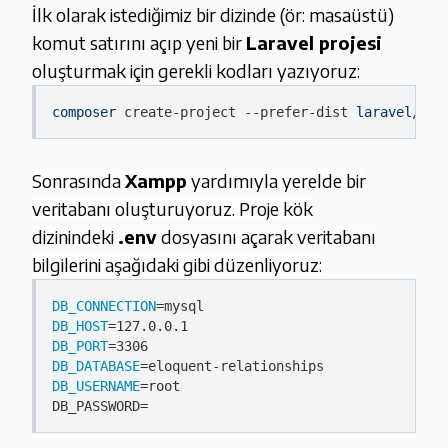
İlk olarak istediğimiz bir dizinde (ör: masaüstü)
komut satırını açıp yeni bir
Laravel projesi
oluşturmak için gerekli kodları yazıyoruz:
composer
create-project
--prefer-dist
laravel
/
lar
Sonrasında
Xampp
yardımıyla yerelde bir
veritabanı oluşturuyoruz. Proje kök
dizinindeki
.env
dosyasını açarak veritabanı
bilgilerini aşağıdaki gibi düzenliyoruz:
DB_CONNECTION
DB_HOST
DB_PORT
DB_DATABASE
DB_USERNAME
=root
