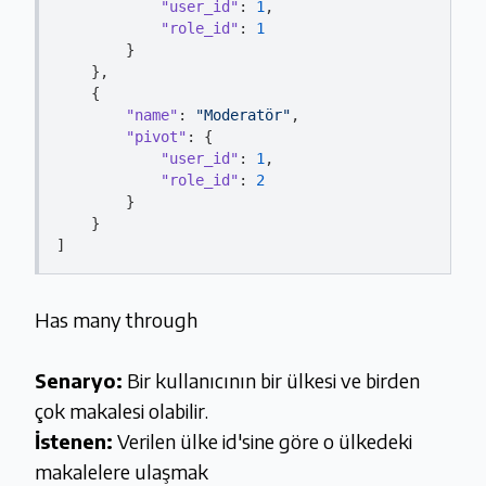
"user_id"
: 
1
,

"role_id"
: 
1
        }

    },

    {

"name"
: 
"Moderatör"
,

"pivot"
: {

"user_id"
: 
1
,

"role_id"
: 
2
        }

    }

Has many through
Senaryo:
Bir kullanıcının bir ülkesi ve birden
çok makalesi olabilir.
İstenen:
Verilen ülke id'sine göre o ülkedeki
makalelere ulaşmak