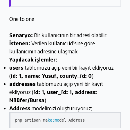
One to one
Senaryo:
Bir kullanıcının bir adresi olabilir.
İstenen:
Verilen kullanıcı id'sine göre
kullanıcının adresine ulaşmak
Yapılacak işlemler:
users
tablomuzu açıp yeni bir kayıt ekliyoruz
(
id: 1, name: Yusuf, county_id: 0
)
addresses
tablomuzu açıp yeni bir kayıt
ekliyoruz (
id: 1, user_id: 1, address:
Nilüfer/Bursa
)
Address
modelimizi oluşturuyoruz;
php artisan ma
ke:mo
del 
Address