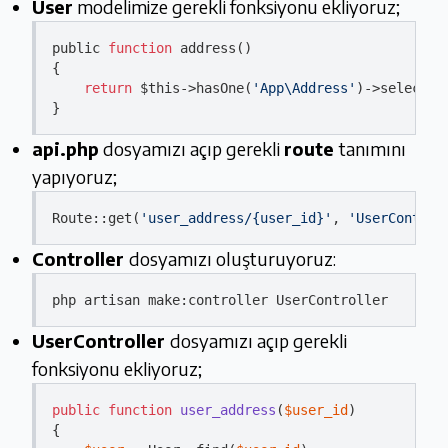
User
modelimize gerekli fonksiyonu ekliyoruz;
public 
function
 address()

{

return
 $
this
->hasOne
(
'App\Address'
)
->
select(
'
api.php
dosyamızı açıp gerekli
route
tanımını
yapıyoruz;
Route::
get
(
'user_address/{user_id}'
, 
'UserControl
Controller
dosyamızı oluşturuyoruz:
php artisan 
make
UserController
dosyamızı açıp gerekli
fonksiyonu ekliyoruz;
public
function
user_address
(
$user_id
{
