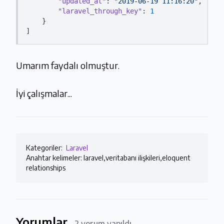
"updated_at"
: 
"2019-06-19 11:16:20"
,

"laravel_through_key"
: 
1
    }

Umarım faydalı olmuştur.
İyi çalışmalar...
Kategoriler:
Laravel
Anahtar kelimeler: laravel,veritabanı ilişkileri,eloquent
relationships
Yorumlar
2 yorum yapıldı.