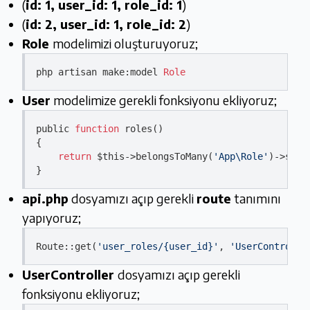
(
id: 1, user_id: 1, role_id: 1
)
(
id: 2, user_id: 1, role_id: 2
)
Role
modelimizi oluşturuyoruz;
php artisan make:model 
Role
User
modelimize gerekli fonksiyonu ekliyoruz;
public 
function
 roles()

{

return
 $
this
->belongsToMany
(
'App\Role'
)
->
sele
api.php
dosyamızı açıp gerekli
route
tanımını
yapıyoruz;
Route::
get
(
'user_roles/{user_id}'
, 
'UserControlle
UserController
dosyamızı açıp gerekli
fonksiyonu ekliyoruz;