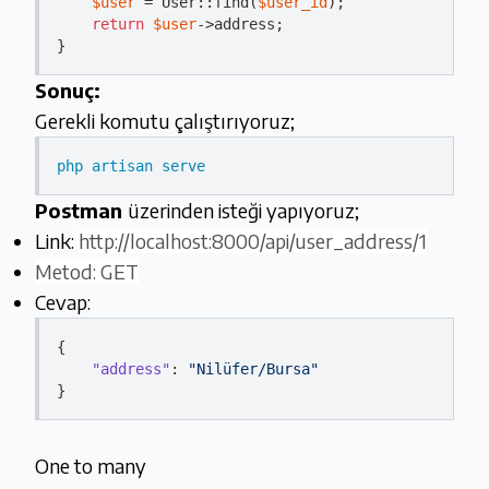
$user
 = User::find(
$user_id
);

return
$user
->address;

Sonuç:
Gerekli komutu çalıştırıyoruz;
php artisan serve
Postman
üzerinden isteği yapıyoruz;
Link:
http://localhost:8000/api/user_address/1
Metod: GET
Cevap:
{

"address"
: 
"Nilüfer/Bursa"
One to many