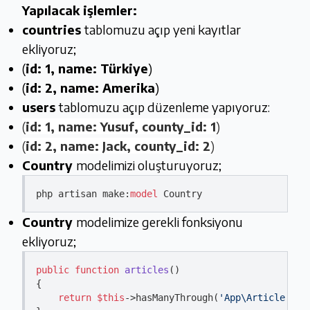
Yapılacak işlemler:
countries
tablomuzu açıp yeni kayıtlar
ekliyoruz;
(
id: 1, name: Türkiye
)
(
id: 2, name: Amerika
)
users
tablomuzu açıp düzenleme yapıyoruz:
(
id: 1, name: Yusuf, county_id: 1
)
(
id: 2, name: Jack, county_id: 2
)
Country
modelimizi oluşturuyoruz;
php artisan make:
model
Country
modelimize gerekli fonksiyonu
ekliyoruz;
public
function
articles
(
{

return
$this
->hasManyThrough(
'App\Article'
, 
'