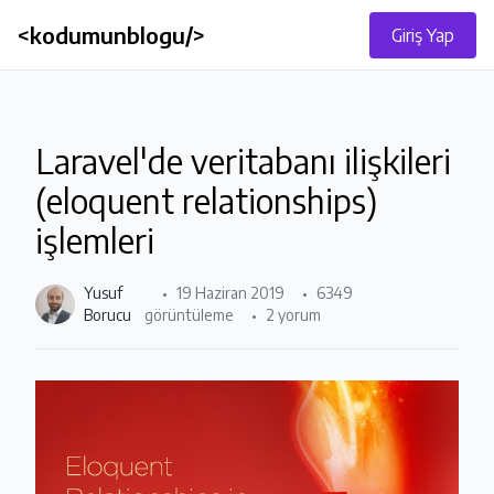
<kodumunblogu/>
Giriş Yap
Laravel'de veritabanı ilişkileri
(eloquent relationships)
işlemleri
Yusuf
19 Haziran 2019
6349
Borucu
görüntüleme
2 yorum