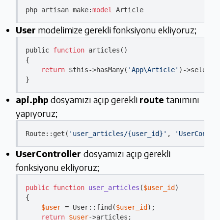
php artisan make:
model
User
modelimize gerekli fonksiyonu ekliyoruz;
public 
function
 articles()

{

return
 $
this
->hasMany
(
'App\Article'
)
->
select(
api.php
dosyamızı açıp gerekli
route
tanımını
yapıyoruz;
Route::
get
(
'user_articles/{user_id}'
, 
'UserContro
UserController
dosyamızı açıp gerekli
fonksiyonu ekliyoruz;
public
function
user_articles
(
$user_id
{

$user
 = User::find(
$user_id
);

return
$user
->articles;
