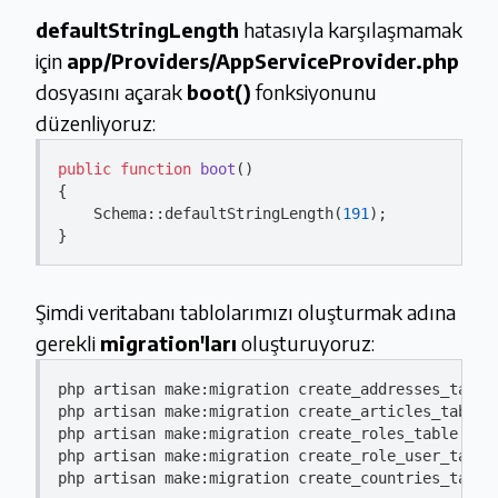
defaultStringLength
hatasıyla karşılaşmamak
için
app/Providers/AppServiceProvider.php
dosyasını açarak
boot()
fonksiyonunu
düzenliyoruz:
public
function
boot
(
{

    Schema::defaultStringLength(
191
);

Şimdi veritabanı tablolarımızı oluşturmak adına
gerekli
migration'ları
oluşturuyoruz:
php artisan 
make
:migration create_addresses_table

php artisan 
make
:migration create_articles_table

php artisan 
make
:migration create_roles_table

php artisan 
make
:migration create_role_user_table

php artisan 
make