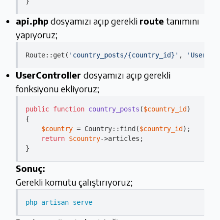
api.php
dosyamızı açıp gerekli
route
tanımını
yapıyoruz;
Route::
get
(
'country_posts/{country_id}'
, 
'UserCon
UserController
dosyamızı açıp gerekli
fonksiyonu ekliyoruz;
public
function
country_posts
(
$country_id
{

$country
 = Country::find(
$country_id
);

return
$country
->articles;

Sonuç:
Gerekli komutu çalıştırıyoruz;
php artisan serve