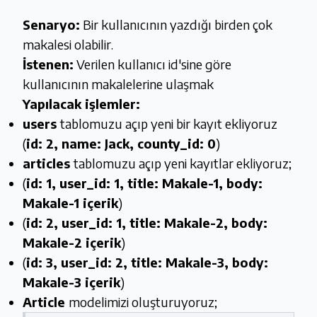
Senaryo:
Bir kullanıcının yazdığı birden çok
makalesi olabilir.
İstenen:
Verilen kullanıcı id'sine göre
kullanıcının makalelerine ulaşmak
Yapılacak işlemler:
users
tablomuzu açıp yeni bir kayıt ekliyoruz
(
id: 2, name: Jack, county_id: 0
)
articles
tablomuzu açıp yeni kayıtlar ekliyoruz;
(
id: 1, user_id: 1, title: Makale-1, body:
Makale-1 içerik
)
(
id: 2, user_id: 1, title: Makale-2, body:
Makale-2 içerik
)
(
id: 3, user_id: 2, title: Makale-3, body:
Makale-3 içerik
)
Article
modelimizi oluşturuyoruz;