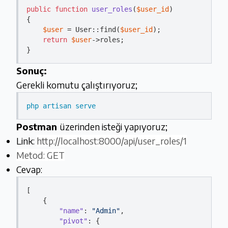
public
function
user_roles
(
$user_id
{

$user
 = User::find(
$user_id
);

return
$user
->roles;

Sonuç:
Gerekli komutu çalıştırıyoruz;
php artisan serve
Postman
üzerinden isteği yapıyoruz;
Link:
http://localhost:8000/api/user_roles/1
Metod: GET
Cevap:
[

    {

"name"
: 
"Admin"
,

"pivot"
: {
