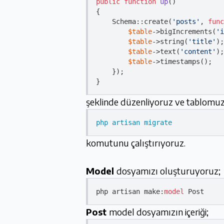
public
function
up
(
{

    Schema::create(
'posts'
, 
func
$table
->bigIncrements(
'i
$table
->string(
'title'
);

$table
->text(
'content'
);

$table
->timestamps();

    });

şeklinde düzenliyoruz ve tablomuz
php artisan migrate
komutunu çalıştırıyoruz.
Model
dosyamızı oluşturuyoruz;
php artisan make:
model
Post
model dosyamızın içeriği;