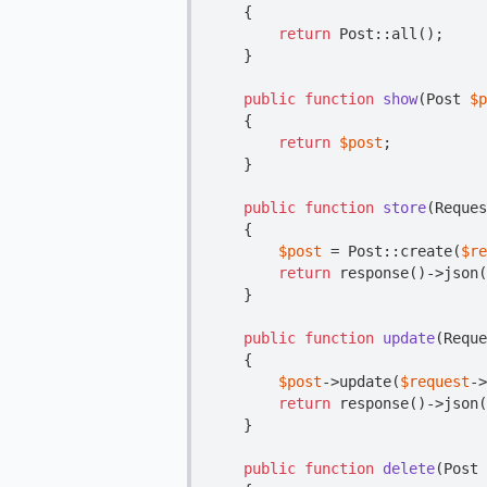
{

return
 Post::all();

    }

public
function
show
(
Post 
$p
{

return
$post
;

    }

public
function
store
(
Reques
{

$post
 = Post::create(
$re
return
 response()->json(
    }

public
function
update
(
Reque
{

$post
->update(
$request
->
return
 response()->json(
    }

public
function
delete
(
Post 