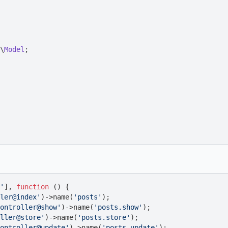
\
Model
;

'
], 
function
 () {

ler@index'
)
->
name(
'posts'
);

ontroller@show'
)
->
name(
'posts.show'
);

ller@store'
)
->
name(
'posts.store'
);

ontroller@update'
)
->
name(
'posts.update'
);
