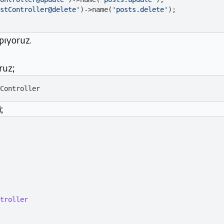
stController@delete'
)
->
name(
'posts.delete'
);

pıyoruz.
ruz;
;
troller