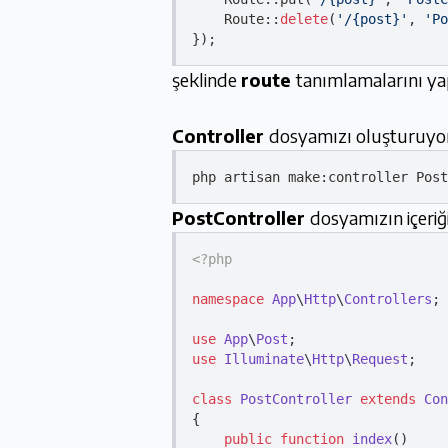
    Route::
delete
(
'/{post}'
, 
'Po
şeklinde
route
tanımlamalarını ya
Controller
dosyamızı oluşturuyo
php artisan 
make
PostController
dosyamızın içeriği
<?php
namespace
App
\
Http
\
Controllers
;

use
App
\
Post
use
Illuminate
\
Http
\
Request
;

class
PostController
extends
Con
{

public
function
index
(
)
