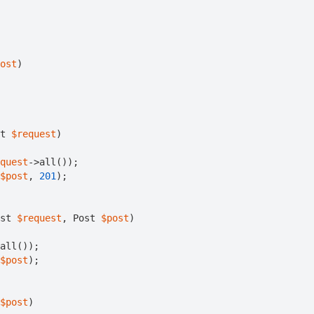
ost
)

t 
$request
)

quest
->all());

$post
, 
201
);

st 
$request
, Post 
$post
)

all());

$post
);

$post
)
