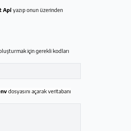
t Api
yazıp onun üzerinden
luşturmak için gerekli kodları
env
dosyasını açarak veritabanı