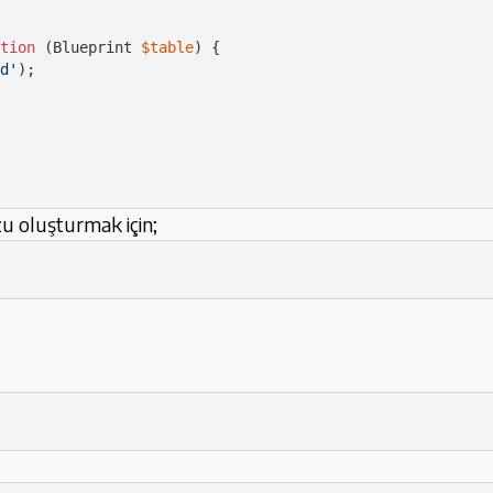
tion
 (
Blueprint 
$table
) 
{

d'
);

u oluşturmak için;