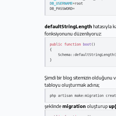
DB_USERNAME
=root

defaultStringLength
hatasıyla k
fonksiyonunu düzenliyoruz:
public
function
boot
(
{

    Schema::defaultStringLength(
Şimdi bir blog sitemizin olduğunu 
tabloyu oluşturmak adına;
php artisan 
make
şeklinde
migration
oluşturup
up