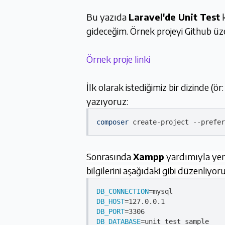
Bu yazıda
Laravel'de Unit Test
k
gideceğim. Örnek projeyi Github üzer
Örnek proje linki
İlk olarak istediğimiz bir dizinde (ö
yazıyoruz:
composer
create-project
--prefer
Sonrasında
Xampp
yardımıyla yere
bilgilerini aşağıdaki gibi düzenliyoru
DB_CONNECTION
DB_HOST
DB_PORT
DB_DATABASE