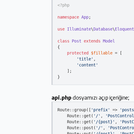
<?php
namespace
App
;

use
Illuminate
\
Database
\
Eloquent
class
Post
extends
Model
{

protected
$fillable
 = [

'title'
,

'content'
    ];

api.php
dosyamızı açıp içeriğine;
Route::group([
'prefix'
 => 
'posts
    Route::get
(
'/'
, 
'PostControl
    Route::get
(
'/{post}'
, 
'PostC
    Route::post
(
'/'
, 
'PostContro
    Route::put
(
'/{post}'
, 
'PostC