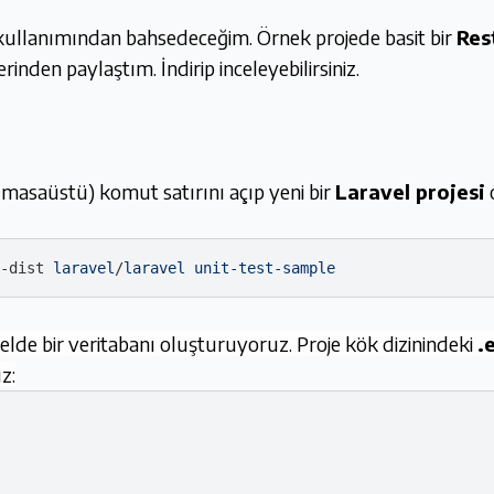
ullanımından bahsedeceğim. Örnek projede basit bir
Res
inden paylaştım. İndirip inceleyebilirsiniz.
r: masaüstü) komut satırını açıp yeni bir
Laravel projesi
o
-dist
laravel
/
laravel
unit-test-sample
lde bir veritabanı oluşturuyoruz. Proje kök dizinindeki
.
z: