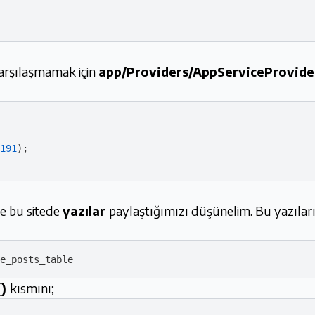
arşılaşmamak için
app/Providers/AppServiceProvide
191
);

ve bu sitede
yazılar
paylaştığımızı düşünelim. Bu yazıla
()
kısmını;