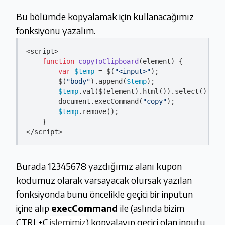
Bu bölümde kopyalamak için kullanacağımız
fonksiyonu yazalım.
<script>

function
copyToClipboard
(
element
) 
{

var
$temp
 = $(
"<input>"
);

		$(
"body"
).append(
$temp
);

$temp
.val($(element).html()).select();

		document.execCommand(
"copy"
);

$temp
.remove();

	} 

Burada 12345678 yazdığımız alanı kupon
kodumuz olarak varsayacak olursak yazılan
fonksiyonda bunu öncelikle geçici bir inputun
içine alıp
execCommand
ile (aslında bizim
CTRL+C
işlemimiz
) kopyalayıp geçici olan inputu