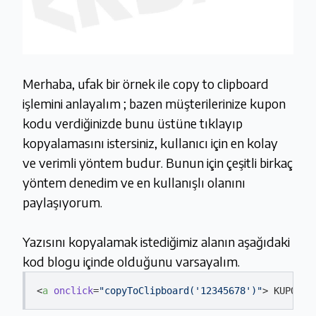
Merhaba, ufak bir örnek ile copy to clipboard
işlemini anlayalım ; bazen müşterilerinize kupon
kodu verdiğinizde bunu üstüne tıklayıp
kopyalamasını istersiniz, kullanıcı için en kolay
ve verimli yöntem budur. Bunun için çeşitli birkaç
yöntem denedim ve en kullanışlı olanını
paylaşıyorum.
Yazısını kopyalamak istediğimiz alanın aşağıdaki
kod blogu içinde olduğunu varsayalım.
<
a
onclick
=
"copyToClipboard('12345678')"
>
 KUPONU 