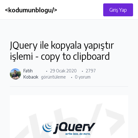
<kodumunblogu/>
Giriş Yap
JQuery ile kopyala yapıştır
işlemi - copy to clipboard
Fatih
29 Ocak 2020
2797
Kobacık
görüntüleme
0 yorum