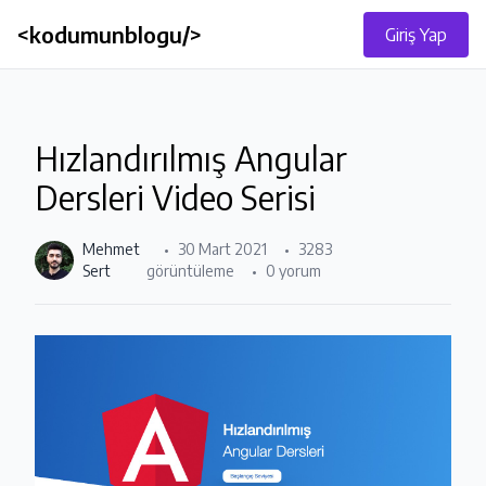
<kodumunblogu/>
Giriş Yap
Hızlandırılmış Angular
Dersleri Video Serisi
Mehmet
30 Mart 2021
3283
Sert
görüntüleme
0 yorum