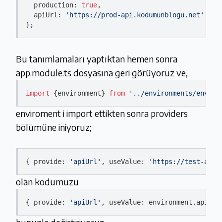
  production: 
true
,

  apiUrl: 
'https://prod-api.kodumunblogu.net'
Bu tanımlamaları yaptıktan hemen sonra
app.module.ts dosyasına geri görüyoruz ve,
import
 {environment} 
from
'../environments/enviro
enviroment i import ettikten sonra providers
bölümüne iniyoruz;
{ provide: 
'apiUrl'
, useValue: 
'https://test-api.
olan kodumuzu
{ provide: 
'apiUrl'