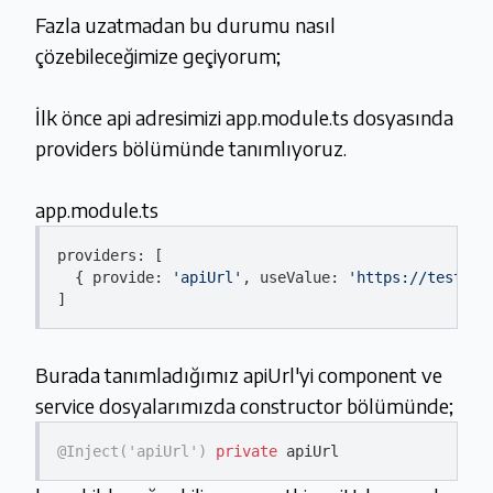
Fazla uzatmadan bu durumu nasıl
çözebileceğimize geçiyorum;
İlk önce api adresimizi app.module.ts dosyasında
providers bölümünde tanımlıyoruz.
app.module.ts
providers: [

  { provide: 
'apiUrl'
, useValue: 
'https://test-ap
Burada tanımladığımız apiUrl'yi component ve
service dosyalarımızda constructor bölümünde;
@Inject(
'apiUrl'
)
private