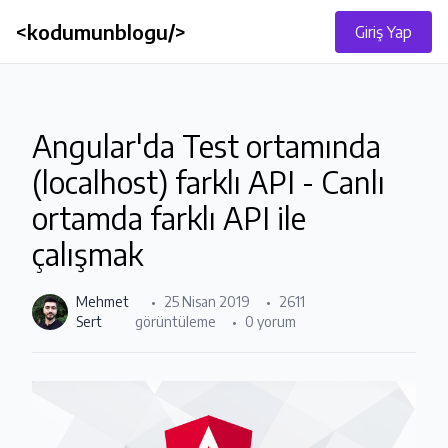
<kodumunblogu/>
Giriş Yap
Angular'da Test ortamında
(localhost) farklı API - Canlı
ortamda farklı API ile
çalışmak
Mehmet
25 Nisan 2019
2611
Sert
görüntüleme
0 yorum