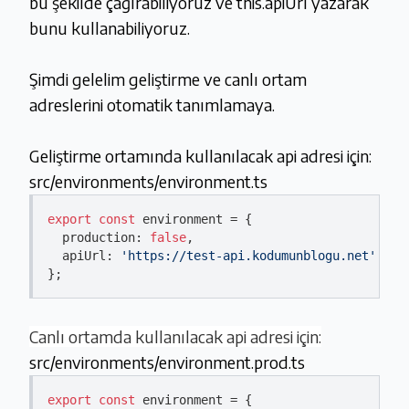
bu şekilde çağırabiliyoruz ve this.apiUrl yazarak
bunu kullanabiliyoruz.
Şimdi gelelim geliştirme ve canlı ortam
adreslerini otomatik tanımlamaya.
Geliştirme ortamında kullanılacak api adresi için:
src/environments/environment.ts
export
const
 environment = {

  production: 
false
,

  apiUrl: 
'https://test-api.kodumunblogu.net'
Canlı ortamda kullanılacak api adresi için:
src/environments/environment.prod.ts
export
const
 environment = {
