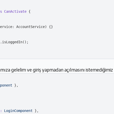
s
CanActivate
{

ervice: AccountService
)
 {}

.isLoggedIn();

ıza gelelim ve giriş yapmadan açılmasını istemediğimiz 
ponent
 },

:
LoginComponent
 },
