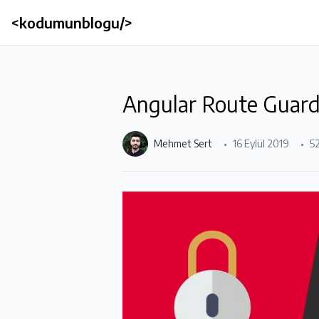
<kodumunblogu/>
Angular Route Guards 
Mehmet Sert
16 Eylül 2019
5