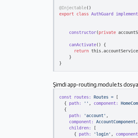
@Injectable
export
class
AuthGuard
implement
constructor
(
private
 accountS
canActivate
(
)
 {

return
this
.accountService
	}

Şimdi app-routing.module.ts dosyam
const routes:
Routes
=
 [

  { 
path:
''
, 
component:
HomeCom
  {

path:
'account'
,

component:
AccountComponent
,

children:
 [

      { 
path:
'login'
, 
component