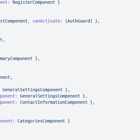
ent:
RegisterComponent
 }

stComponent
, 
canActivate:
 [
AuthGuard
] },

t
,

maryComponent
 },

nent
,

GeneralSettingsComponent
 },

ponent:
GeneralSettingsComponent
 },

ponent:
ContactInformationComponent
 },

onent:
CategoriesComponent
 }
