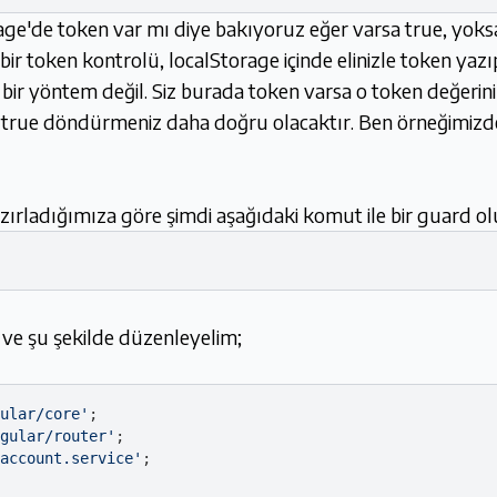
'de token var mı diye bakıyoruz eğer varsa true, yoksa 
r token kontrolü, localStorage içinde elinizle token yazıp
bir yöntem değil. Siz burada token varsa o token değeri
a true döndürmeniz daha doğru olacaktır. Ben örneğimizde 
rladığımıza göre şimdi aşağıdaki komut ile bir guard o
e şu şekilde düzenleyelim;
ular/core'
gular/router'
account.service'
;
