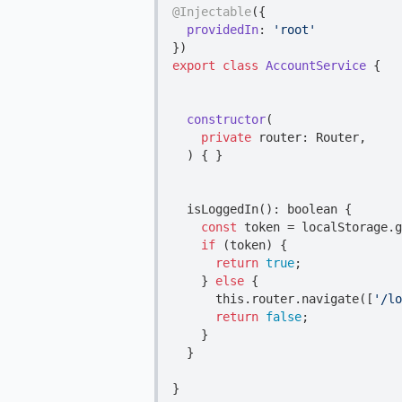
@Injectable
({

providedIn
: 
'root'
export
class
AccountService
{

constructor
(
private
 router: Router,

)
 { }

  isLoggedIn(): 
boolean
 {

const
 token = 
localStorage
.g
if
 (token) {

return
true
;

    } 
else
 {

this
.router.navigate([
'/lo
return
false
;

    }

  }
