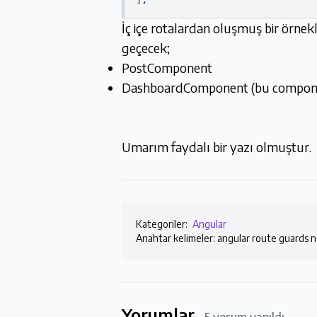
İç içe rotalardan oluşmuş bir örn
geçecek;
PostComponent
DashboardComponent (bu component
Umarım faydalı bir yazı olmuştur.
Kategoriler:
Angular
Anahtar kelimeler: angular route guards n
Yorumlar
5 yorum yapıldı.