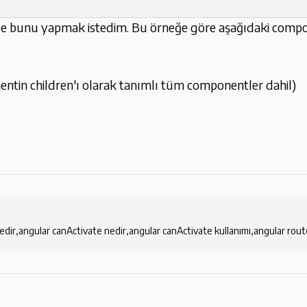
ekle bunu yapmak istedim. Bu örneğe göre aşağıdaki co
in children'ı olarak tanımlı tüm componentler dahil)
edir,angular canActivate nedir,angular canActivate kullanımı,angular rout