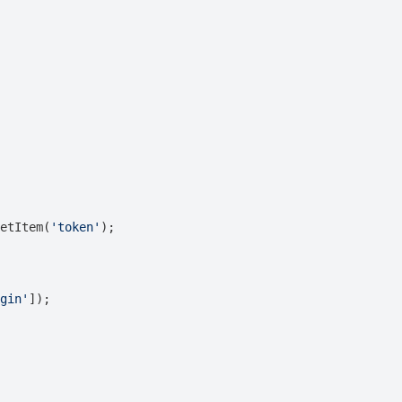
etItem(
'token'
);

gin'
]);
