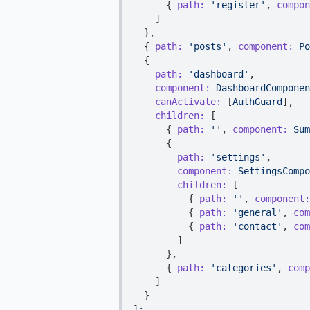
      { 
path:
'register'
, 
compon
    ]

  },

  { 
path:
'posts'
, 
component:
Po
  {

path:
'dashboard'
,

component:
DashboardComponen
canActivate:
 [
AuthGuard
],

children:
 [

      { 
path:
''
, 
component:
Sum
      {

path:
'settings'
,

component:
SettingsCompo
children:
 [

          { 
path:
''
, 
component:
          { 
path:
'general'
, 
com
          { 
path:
'contact'
, 
com
        ]

      },

      { 
path:
'categories'
, 
comp
    ]

  }

]
;