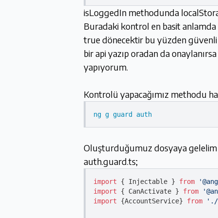
isLoggedIn methodunda localStorage
Buradaki kontrol en basit anlamda bi
true dönecektir bu yüzden güvenli 
bir api yazıp oradan da onaylanırs
yapıyorum.
Kontrolü yapacağımız methodu hazı
ng g guard auth
Oluşturduğumuz dosyaya gelelim v
auth.guard.ts;
import
 { Injectable } 
from
'@ang
import
 { CanActivate } 
from
'@an
import
 {AccountService} 
from
'./