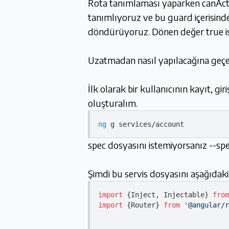
Rota tanımlaması yaparken canActiva
tanımlıyoruz ve bu guard içerisinde 
döndürüyoruz. Dönen değer true ise 
Uzatmadan nasıl yapılacağına geçe
İlk olarak bir kullanıcının kayıt, g
oluşturalım.
ng
spec dosyasını istemiyorsanız --spec 
Şimdi bu servis dosyasını aşağıdaki
import
 {Inject, Injectable} 
from
import
 {Router} 
from
'@angular/r