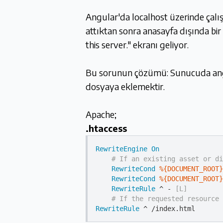
Angular'da localhost üzerinde çalış
attıktan sonra anasayfa dışında bi
this server."
ekranı geliyor.
Bu sorunun çözümü: Sunucuda angul
dosyaya eklemektir.
Apache;
.htaccess
RewriteEngine
On
# If an existing asset or di
RewriteCond
%{DOCUMENT_ROOT}
RewriteCond
%{DOCUMENT_ROOT}
RewriteRule
 ^ -
 [L]
# If the requested resource 
RewriteRule