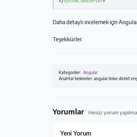
</
system.webServer
>
Daha detaylı incelemek için Angu
Teşekkürler.
Kategoriler:
Angular
Anahtar kelimeler: angular linke direkt er
Yorumlar
Henüz yorum yapılm
Yeni Yorum