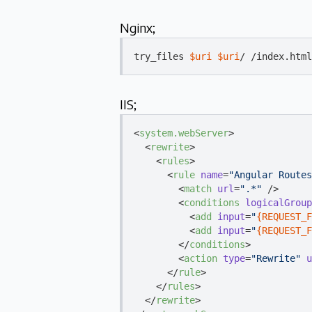
Nginx;
try_files 
$uri
$uri
/ /i
IIS;
<
system.webServer
>
<
rewrite
>
<
rules
>
<
rule
name
=
"Angular Routes
<
match
url
=
".*"
 />
<
conditions
logicalGroup
<
add
input
=
"
{REQUEST_F
<
add
input
=
"
{REQUEST_F
</
conditions
>
<
action
type
=
"Rewrite"
u
</
rule
>
</
rules
>
</
rewrite
>