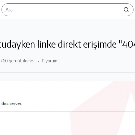
cudayken linke direkt erişimde "4
2760 görüntüleme
0 yorum