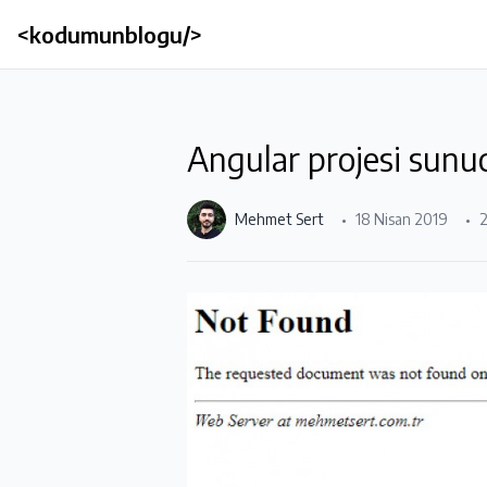
<kodumunblogu/>
Angular projesi sunu
Mehmet Sert
18 Nisan 2019