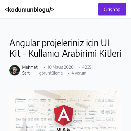
<kodumunblogu/>
Giriş Yap
Angular projeleriniz için UI
Kit - Kullanıcı Arabirimi Kitleri
Mehmet
10 Mayıs 2020
4235
Sert
görüntüleme
4 yorum