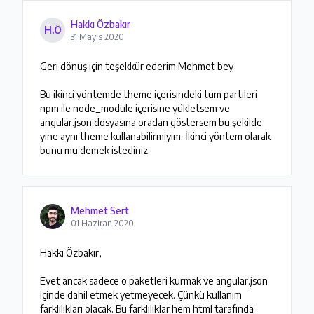
Hakkı Özbakır
H.Ö
31 Mayıs 2020
Geri dönüş için teşekkür ederim Mehmet bey

Bu ikinci yöntemde theme içerisindeki tüm partileri 
npm ile node_module içerisine yükletsem ve 
angular.json dosyasına oradan göstersem bu şekilde 
yine aynı theme kullanabilirmiyim. İkinci yöntem olarak 
bunu mu demek istediniz.
Mehmet Sert
01 Haziran 2020
Hakkı Özbakır,

Evet ancak sadece o paketleri kurmak ve angular.json 
içinde dahil etmek yetmeyecek. Çünkü kullanım 
farklılıkları olacak. Bu farklılıklar hem html tarafında 