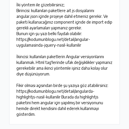
İki yöntem ile çözebilirsiniz;

Birincisi: kullanılan paketlere ait js dosyalarını 
angular.json içinde projeye dahil etmeniz gerekir. Ve 
paketi kullanacağınız component içinde de import edip 
gerekli ayarlamaları yapmanız gerekir.

Bunun için şu yazı belki faydalı olabilir: 
https://kodumunblogu.net/detail/angular-
uygulamasinda-jquery-nasil-kullanilir

İkincisi: kullanılan paketlerin Angular versiyonlarını 
kullanmak. Html tag'lerinde ufak değişiklikler yapmanız 
gerekebilir ama ikinci yöntemle işiniz daha kolay olur 
diye düşünüyorum.

Fikir olması açısından birde şu yazıya göz atabilirsiniz: 
https://kodumunblogu.net/detail/angularda-
highlightjs-nasil-kullanilir Burada da highlightjs 
paketini hem angular için yapılmış bir versiyonunu 
hemde direkt kendisini dahil ederek kullanmayı 
gösterdim.