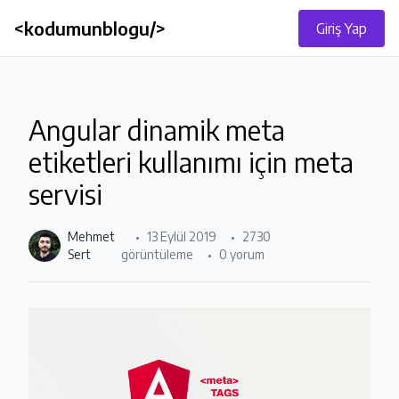
<kodumunblogu/>
Giriş Yap
Angular dinamik meta
etiketleri kullanımı için meta
servisi
Mehmet
13 Eylül 2019
2730
Sert
görüntüleme
0 yorum