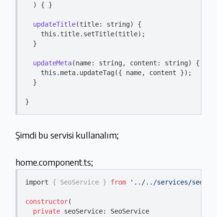
)
 { }

updateTitle
(
title: 
string
)
 {

this
.title.setTitle(title);

  }

updateMeta
(
name: 
string
, content: 
string
)
 {

this
.meta.updateTag({ name, content });

  }

Şimdi bu servisi kullanalım;
home.component.ts;
import 
{ SeoService }
from
'../../services/seo.se
constructor
(

private
 seoService: SeoService
