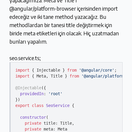
yapacağımıza. Meta ve Title'ı
@angular/platform-browser içerisinden import
edeceğiz ve iki tane method yazacağız. Bu
methodlardan bir tanesi title değiştirmek için
biride meta etiketleri için olacak. Hiç uzatmadan
bunları yapalım.
seo.service.ts;
import
 { Injectable } 
from
'@angular/core'
import
 { Meta, Title } 
from
'@angular/platform-br
@Injectable
({

providedIn
: 
'root'
export
class
SeoService
{

constructor
(
private
 title: Title,

private
 meta: Meta
