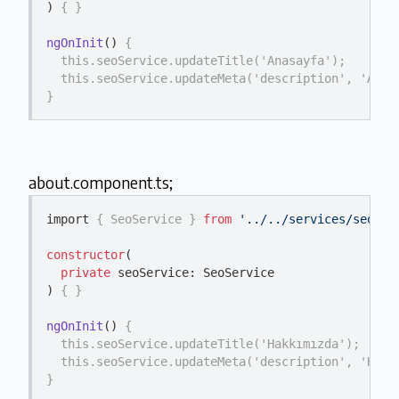
)
{ }
ngOnInit
()
{

  this.seoService.updateTitle('Anasayfa');

  this.seoService.updateMeta('description', 'Anasa
}
about.component.ts;
import 
{ SeoService }
from
'../../services/seo.se
constructor
(

private
 seoService: SeoService

)
{ }
ngOnInit
()
{

  this.seoService.updateTitle('Hakkımızda');

  this.seoService.updateMeta('description', 'Hakkı
}