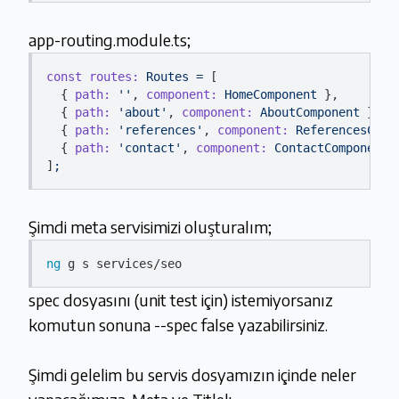
app-routing.module.ts;
const routes:
Routes
=
 [

  { 
path:
''
, 
component:
HomeComponent
 },

  { 
path:
'about'
, 
component:
AboutComponent
 },

  { 
path:
'references'
, 
component:
ReferencesComp
  { 
path:
'contact'
, 
component:
ContactComponent
 }
]
;
Şimdi meta servisimizi oluşturalım;
ng
spec dosyasını (unit test için) istemiyorsanız
komutun sonuna --spec false yazabilirsiniz.
Şimdi gelelim bu servis dosyamızın içinde neler