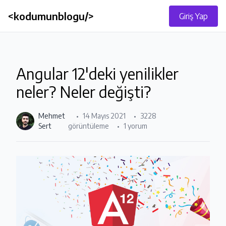
<kodumunblogu/>
Giriş Yap
Angular 12'deki yenilikler
neler? Neler değişti?
Mehmet
14 Mayıs 2021
3228
Sert
görüntüleme
1 yorum