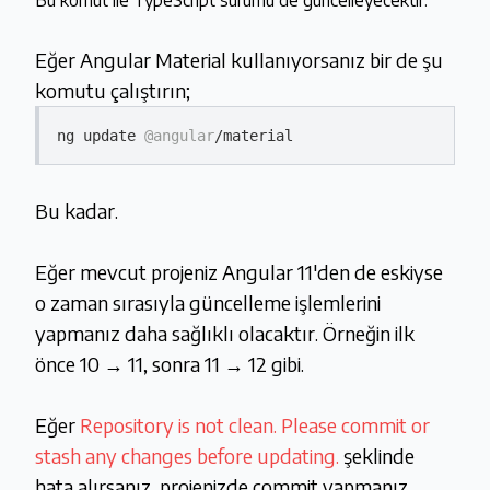
Bu komut ile TypeScript sürümü de güncelleyecektir.
Eğer Angular Material kullanıyorsanız bir de şu
komutu çalıştırın;
ng update 
@angular
/material
Bu kadar.
Eğer mevcut projeniz Angular 11'den de eskiyse
o zaman sırasıyla güncelleme işlemlerini
yapmanız daha sağlıklı olacaktır. Örneğin ilk
önce 10 → 11, sonra 11 → 12 gibi.
Eğer
Repository is not clean. Please commit or
stash any changes before updating.
şeklinde
hata alırsanız, projenizde commit yapmanız