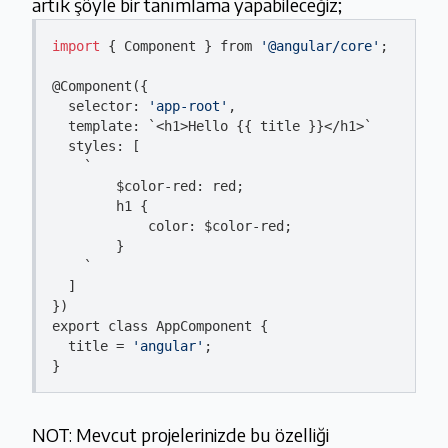
artık şöyle bir tanımlama yapabileceğiz;
import
 { Component } from 
'@angular/core'
;

@Component({

  selector: 
'app-root'
,

  template: `<h1>Hello {{ title }}</h1>`

  styles: [

  	`

  		$
color
-
red
: 
red
;

  		h1 {

color
: $
color
-
red
;

  		}

  	`

  ]

})

export class AppComponent {

  title = 
'angular'
;

}
NOT: Mevcut projelerinizde bu özelliği