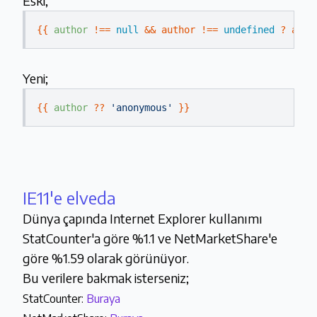
Eski;
{{ 
author
 !== 
null
 && author !== 
undefined
 ? auth
Yeni;
{{ 
author
 ?? 
'anonymous'
 }}
IE11'e elveda
Dünya çapında Internet Explorer kullanımı
StatCounter'a göre %1.1 ve NetMarketShare'e
göre %1.59 olarak görünüyor.
Bu verilere bakmak isterseniz;
StatCounter:
Buraya